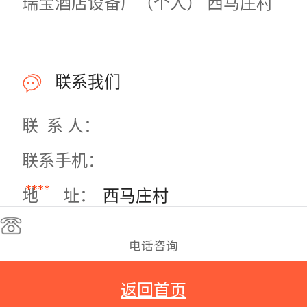
瑞宝酒店设备厂（个人） 西马庄村
联系我们
联 系 人：
联系手机：
****
地 址：
西马庄村
电话咨询
返回首页