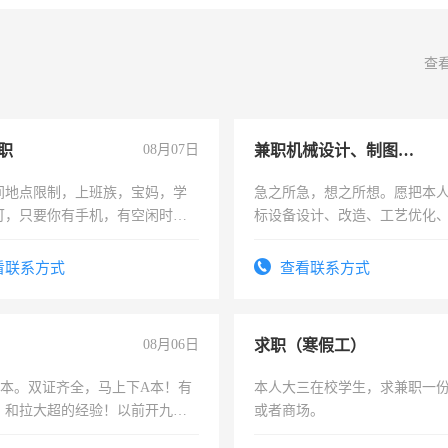
查
职
08月07日
兼职机械设计、制图、设备改造
间地点限制，上班族，宝妈，学
急之所急，想之所想。愿把本
可，只要你有手机，有空闲时
标设备设计、改造、工艺优化
单一结，一天二三十不成问题，
作和分解的经验与您分享。 真
四五十，每天挣零花钱没问题！
结识有识之士，共享未来。
看联系方式
查看联系方式
08月06日
求职（寒假工）
，B本。双证齐全，马上下A本！有
本人大三在校学生，求兼职一
，和拉大超的经验！以前开九米
或者商场。
土车