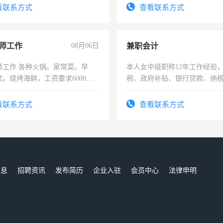
看联系方式
查看联系方式
师工作
08月06日
兼职会计
师工作 各种火锅。家常菜。早
本人女中级职称12年工作经验
。烧烤海鲜，工资要求6000以
税、政府补贴、银行贷款、纳
为各类公司策划，设建新账，
务，财务咨询等业务。欲求兼
看联系方式
查看联系方式
作
信息
招聘资讯
发布简历
企业入驻
会员中心
法律申明
们