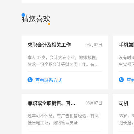
猜您喜欢
求职会计及相关工作
08月07日
手机兼
本人 37岁，会计大专毕业，做账报税。
没有时
欲求一份全职会计等财务类工作。有会
生党都
计证
间，一
勤快的
查看联系方式
查
兼职或全职销售、普工、维修
08月07日
司机
过年可不休息，有广告销售经验，有高
35岁
低压电工证，网络管理员证
跑长途
六，渣