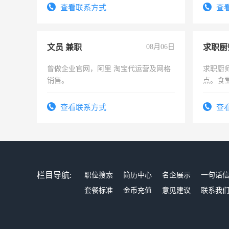
查看联系方式
查
文员 兼职
08月06日
求职厨
曾做企业官网，阿里 淘宝代运营及网格
求职厨
销售。
点。食堂
上
查看联系方式
查
栏目导航:
职位搜索
简历中心
名企展示
一句话
套餐标准
金币充值
意见建议
联系我