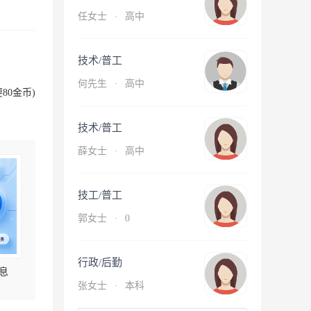
任女士
·
高中
技术/普工
何先生
·
高中
80金币)
技术/普工
薛女士
·
高中
技工/普工
郭女士
·
0
行政/后勤
息
张女士
·
本科