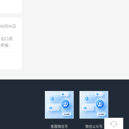
08月06日
，出口退
税申报、
理乱账业
职会计工
客服微信号
微信公众号